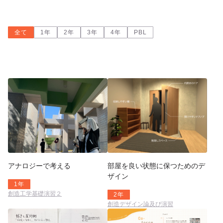
全て
1年
2年
3年
4年
PBL
部屋を良い状態に保つためのデ
アナロジーで考える
ザイン
1年
創造工学基礎演習２
2年
創造デザイン論及び演習