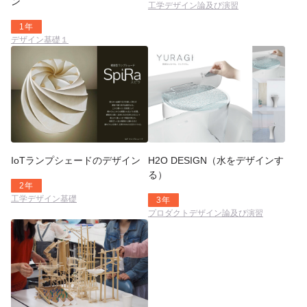
ン
工学デザイン論及び演習
1年
デザイン基礎１
IoTランプシェードのデザイン
H2O DESIGN（水をデザインす
る）
2年
工学デザイン基礎
3年
プロダクトデザイン論及び演習